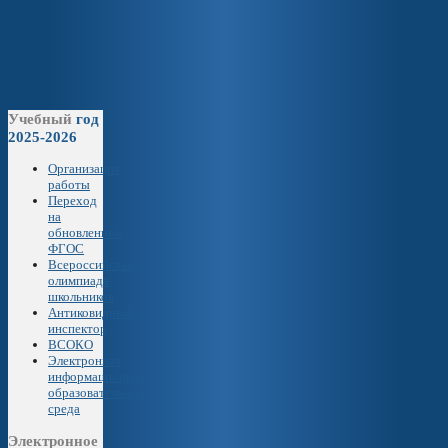
Учебный
год
2025-2026
Организация
работы
Переход
на
обновленные
ФГОС
Всероссийская
олимпиада
школьников
Антиковидный
инспектор
ВСОКО
Электронная
информационно-
образовательная
среда
Электронное