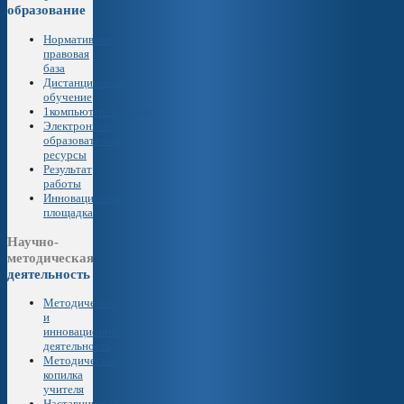
образование
Нормативная
правовая
база
Дистанционное
обучение
1компьютер-1ученик
Электронные
образовательные
ресурсы
Результат
работы
Инновационная
площадка
Научно-
методическая
деятельность
Методическая
и
инновационная
деятельность
Методическая
копилка
учителя
Наставничество