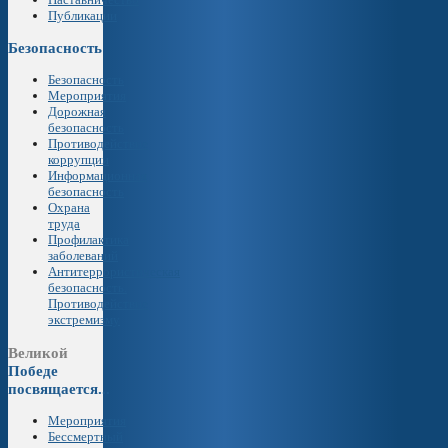
Публикации
Безопасность
Безопасность
Мероприятия
Дорожная
безопасность
Противодействие
коррупции
Информационная
безопасность
Охрана
труда
Профилактика
заболеваний
Антитеррористическая
безопасность.
Противодействие
экстремизму
Великой
Победе
посвящается...
Мероприятия
Бессмертный