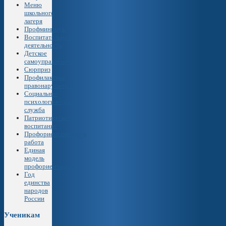
Меню
школьного
лагеря
Профминимум
Воспитательная
деятельность
Детское
самоуправление
Сюрприз
Профилактика
правонарушений
Социально-
психологическая
служба
Патриотическое
воспитание
Профориентационная
работа
Единая
модель
профориентации
Год
единства
народов
России
Ученикам