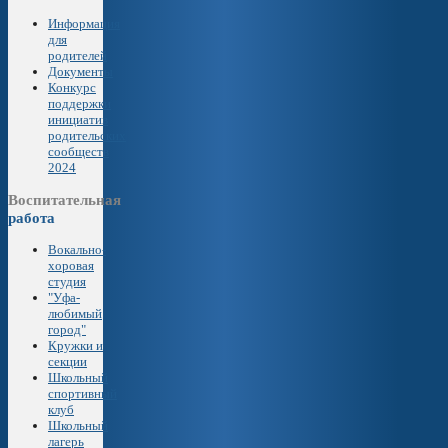
Информация
для
родителей
Документы
Конкурс
поддержки
инициатив
родительских
сообществ
2024
Воспитательная
работа
Вокально-
хоровая
студия
"Уфа-
любимый
город"
Кружки и
секции
Школьный
спортивный
клуб
Школьный
лагерь