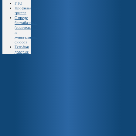
ГТО
Профилактика
гриппа
О вреде
бестабачных
(сосательных
и
жевательных)
снюсов
Телефон
доверия