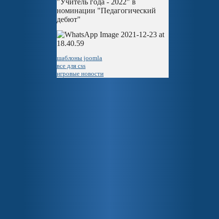
"Учитель года - 2022" в
номинации "Педагогический
дебют"
шаблоны joomla
все для css
игровые новости