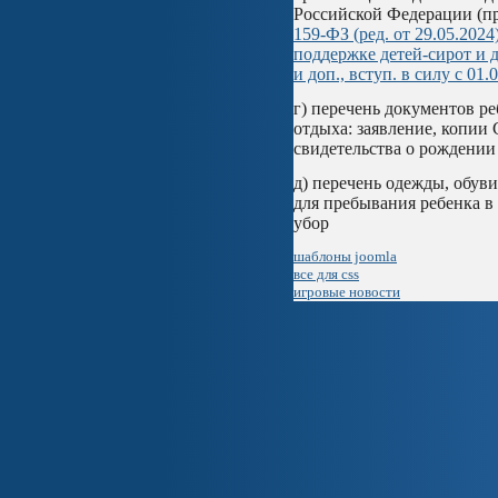
Российской Федерации (п
159-ФЗ (ред. от 29.05.20
поддержке детей-сирот и д
и доп., вступ. в силу с 01.
г) перечень документов р
отдыха: заявление,
копии 
свидетельства о рождении 
д) перечень одежды, обув
для пребывания ребенка в
убор
шаблоны joomla
все для css
игровые новости