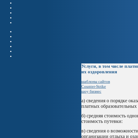
Услуги, в том числе плат
их оздоровления
шаблоны сайтов
Counter-Strike
шоу бизнес
а) сведения о порядке ока
платных образовательных 
б) средняя стоимость одн
стоимость путевки:
в) сведения о возможност
организации отдыха и озд