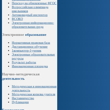
Переход на обновленные ФГОС
Всероссийская олимпиада
школьников
Антиковидный инспектор
ВСОКО
Электронная информационно-
образовательная среда
Электронное
образование
Нормативная правовая база
Дистанционное обучение
1компьютер-1ученик
Электронные образовательные
ресурсы
Результат работы
Инновационная площадка
Научно-методическая
деятельность
Методическая и инновационная
деятельность
Методическая копилка учителя
Наставничество
Публикации
Безопасность