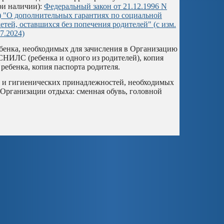
ри наличии):
Федеральный закон от 21.12.1996 N
24) "О дополнительных гарантиях по социальной
етей, оставшихся без попечения родителей" (с изм.
07.2024)
ебенка, необходимых для зачисления в Организацию
СНИЛС (ребенка и одного из родителей), копия
ребенка, копия паспорта родителя.
и и гигиенических принадлежностей, необходимых
 Организации отдыха: сменная обувь, головной