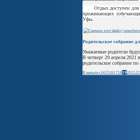
Отдых доступен для дет
проживающих (обучающих
Уфы.
Родительское собрание д
Уважаемые родители буду
В четверг 29 апреля 2021 
родительское собрание по 
В начало
«
14
15
16
17
18
19
20
21
22