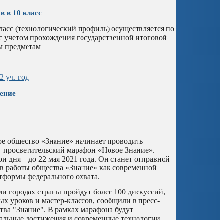
в в 10 класс
асс (технологический профиль) осуществляется по
 с учетом прохождения государственной итоговой
м предметам
2 уч. год
ление
кое общество «Знание» начинает проводить
– просветительский марафон «Новое Знание».
и дня – до 22 мая 2021 года. Он станет отправной
в работы общества «Знание» как современной
тформы федерального охвата.
ми городах страны пройдут более 100 дискуссий,
ых уроков и мастер-классов, сообщили в пресс-
тва "Знание". В рамках марафона будут
альные достижения и современные технологии