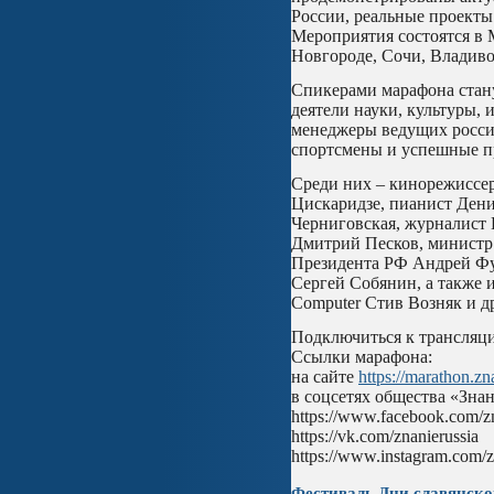
России, реальные проекты
Мероприятия состоятся в 
Новгороде, Сочи, Владиво
Спикерами марафона стану
деятели науки, культуры, 
менеджеры ведущих росси
спортсмены и успешные п
Среди них – кинорежиссер
Цискаридзе, пианист Ден
Черниговская, журналист 
Дмитрий Песков, министр
Президента РФ Андрей Ф
Сергей Собянин, а также 
Computer Стив Возняк и д
Подключиться к трансляци
Ссылки марафона:
на сайте
https://marathon.zn
в соцсетях общества «Зна
https://www.facebook.com/z
https://vk.com/znanierussia
https://www.instagram.com/z
Фестиваль Дни славянско